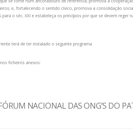
 que se torne num ancoradouro de referência; promova a cooperação;
iros; e, fortalecendo o sentido cívico, promova a consolidação socia
 para o séc. XXI e estabeleça os princípios por que se devem reger
mente terá de ter instalado o seguinte programa
nos ficheiros anexos:
FÓRUM NACIONAL DAS ONG’S DO PA