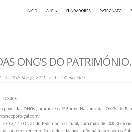
INÍCIO
AHP
FUNDADORES
PATRONATO
DAS ONG’S DO PATRIMÓNIO.
/
23 de Março, 2011
/
1 Comentário
– Óbidos.
do papel das ONGs , promove o 1º Fórum Nacional das ONGs do Patr
oricasdeportugal.com/
 por cerca 140 ONGs do Património cultural, com mais de 50.000 de 
e que querem exercer o direito de cidadania, não há futuro para o Pa