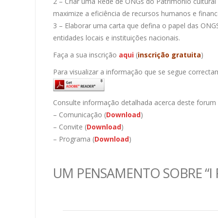
2 – Criar uma Rede de ONGs do Património cultural
maximize a eficiência de recursos humanos e finance
3 – Elaborar uma carta que defina o papel das ONGS
entidades locais e instituições nacionais.
Faça a sua inscrição
aqui
(
inscrição gratuita
)
Para visualizar a informação que se segue correcta
Consulte informação detalhada acerca deste forum 
– Comunicação (
Download
)
– Convite (
Download
)
– Programa (
Download
)
UM PENSAMENTO SOBRE “I 