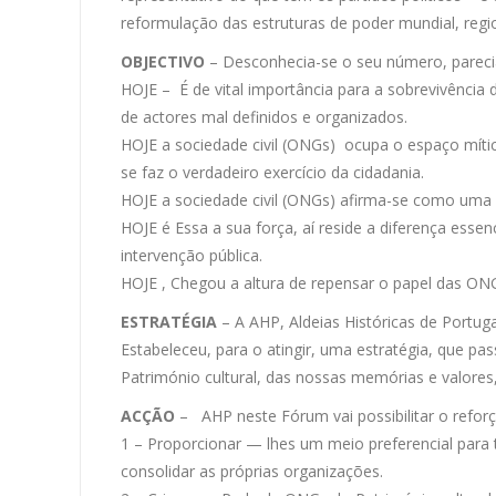
reformulação das estruturas de poder mundial, regio
OBJECTIVO
– Desconhecia-se o seu número, parecia 
HOJE – É de vital importância para a sobrevivênci
de actores mal definidos e organizados.
HOJE a sociedade civil (ONGs) ocupa o espaço míti
se faz o verdadeiro exercício da cidadania.
HOJE a sociedade civil (ONGs) afirma-se como uma f
HOJE é Essa a sua força, aí reside a diferença esse
intervenção pública.
HOJE , Chegou a altura de repensar o papel das ONGs
ESTRATÉGIA
– A AHP, Aldeias Históricas de Portuga
Estabeleceu, para o atingir, uma estratégia, que p
Património cultural, das nossas memórias e valores
ACÇÃO
– AHP neste Fórum vai possibilitar o refor
1 – Proporcionar — lhes um meio preferencial para tr
consolidar as próprias organizações.