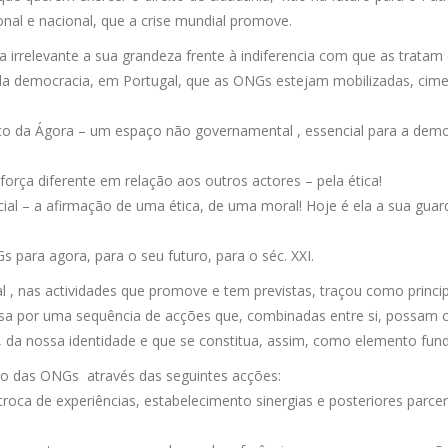
nal e nacional, que a crise mundial promove.
irrelevante a sua grandeza frente à indiferencia com que as tratam o
a da democracia, em Portugal, que as ONGs estejam mobilizadas, ci
co da Ágora – um espaço não governamental , essencial para a democ
orça diferente em relação aos outros actores – pela ética!
ncial – a afirmação de uma ética, de uma moral! Hoje é ela a sua guar
 para agora, para o seu futuro, para o séc. XXI.
l , nas actividades que promove e tem previstas, traçou como principa
assa por uma sequência de acções que, combinadas entre si, possam c
, da nossa identidade e que se constitua, assim, como elemento fun
ço das ONGs através das seguintes acções:
oca de experiências, estabelecimento sinergias e posteriores parceria