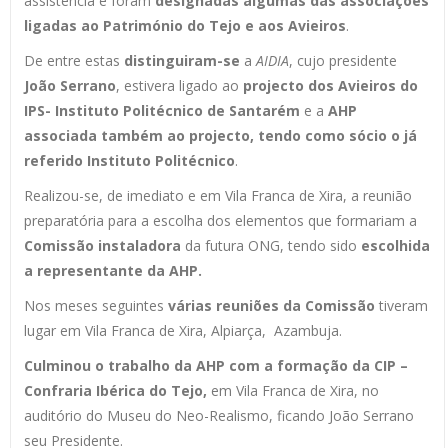
assistência e foram
designadas algumas das associações
ligadas ao Património do Tejo e aos Avieiros
.
De entre estas
distinguiram-se
a
AIDIA
, cujo presidente
João Serrano
, estivera ligado ao
projecto dos Avieiros do
IPS- Instituto Politécnico de Santarém
e a
AHP
associada também ao projecto, tendo como sócio o já
referido Instituto Politécnico
.
Realizou-se, de imediato e em Vila Franca de Xira, a reunião
preparatória para a escolha dos elementos que formariam a
Comissão instaladora
da futura ONG, tendo sido
escolhida
a representante da AHP.
Nos meses seguintes
várias reuniões da Comissão
tiveram
lugar em Vila Franca de Xira, Alpiarça, Azambuja.
Culminou o trabalho da
AHP
com a
formação
da CIP –
Confraria Ibérica do Tejo
,
em Vila Franca de Xira, no
auditório do Museu do Neo-Realismo, ficando João Serrano
seu Presidente.