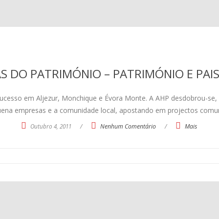
S DO PATRIMÓNIO – PATRIMÓNIO E PA
esso em Aljezur, Monchique e Évora Monte. A AHP desdobrou-se, m
uena empresas e a comunidade local, apostando em projectos comun
Outubro 4, 2011
/
Nenhum Comentário
/
Mais