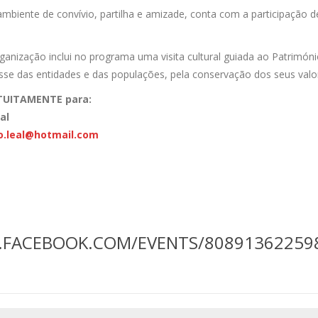
mbiente de convívio, partilha e amizade, conta com a participação 
anização inclui no programa uma visita cultural guiada ao Património
se das entidades e das populações, pela conservação dos seus valore
TUITAMENTE para:
al
ho.leal@hotmail.com
.FACEBOOK.COM/EVENTS/80891362259