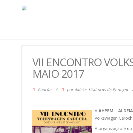
VII ENCONTRO VOLK
MAIO 2017
Padrão
/
por
Aldeias Históricas de Portugal
A
AHPEM
–
ALDEIA
Volkswagen Carocha
A organização é d