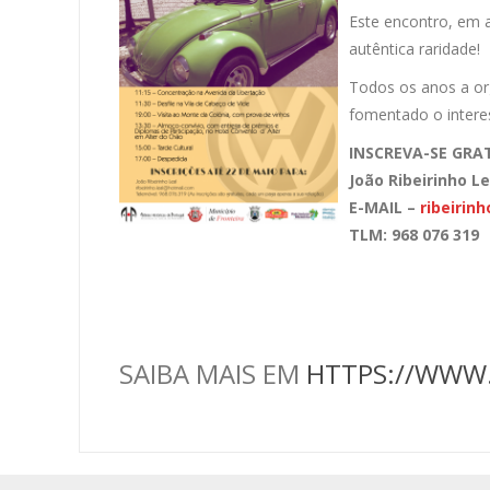
Este encontro, em a
autêntica raridade!
Todos os anos a org
fomentado o interes
INSCREVA-SE GRA
João Ribeirinho Le
E-MAIL –
ribeirin
TLM: 968 076 319
SAIBA MAIS EM
HTTPS://WWW